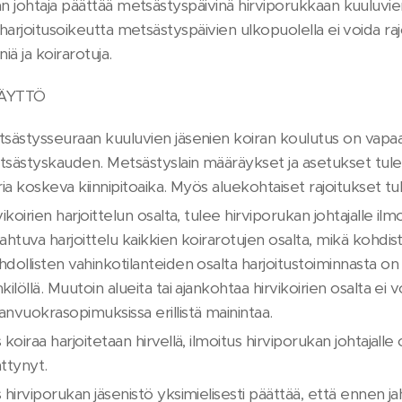
n johtaja päättää metsästyspäivinä hirviporukkaan kuuluvi
 harjoitusoikeutta metsästyspäivien ulkopuolella ei voida rajoi
iä ja koirarotuja.
KÄYTTÖ
sästysseuraan kuuluvien jäsenien koiran koulutus on vapaata
sästyskauden. Metsästyslain määräykset ja asetukset tule
ria koskeva kiinnipitoaika. Myös aluekohtaiset rajoitukset tu
vikoirien harjoittelun osalta, tulee hirviporukan johtajalle i
ahtuva harjoittelu kaikkien koirarotujen osalta, mikä kohdis
dollisten vahinkotilanteiden osalta harjoitustoiminnasta on
kilöllä. Muutoin alueita tai ajankohtaa hirvikoirien osalta ei voi
nvuokrasopimuksissa erillistä mainintaa.
 koiraa harjoitetaan hirvellä, ilmoitus hirviporukan johtajalle o
ttynyt.
 hirviporukan jäsenistö yksimielisesti päättää, että ennen ja