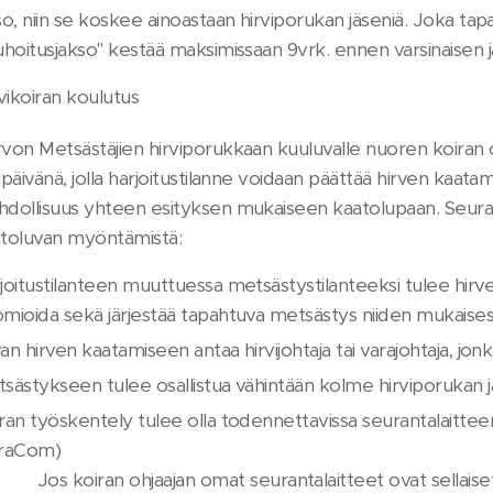
so, niin se koskee ainoastaan hirviporukan jäseniä. Joka ta
uhoitusjakso" kestää maksimissaan 9vrk. ennen varsinaisen j
vikoiran koulutus
von Metsästäjien hirviporukkaan kuuluvalle nuoren koiran 
ipäivänä, jolla harjoitustilanne voidaan päättää hirven kaat
dollisuus yhteen esityksen mukaiseen kaatolupaan. Seur
toluvan myöntämistä:
joitustilanteen muuttuessa metsästystilanteeksi tulee hirve
mioida sekä järjestää tapahtuva metsästys niiden mukaisest
an hirven kaatamiseen antaa hirvijohtaja tai varajohtaja, jon
sästykseen tulee osallistua vähintään kolme hirviporukan j
ran työskentely tulee olla todennettavissa seurantalaittee
traCom)
Jos koiran ohjaajan omat seurantalaitteet ovat sellaiset