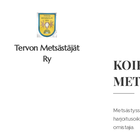
Tervon Metsästäjät
Ry
KOI
MET
Metsästysse
harjoitusoi
omistajia.