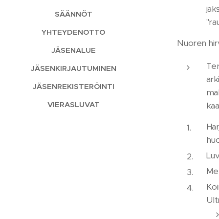
jak
SÄÄNNÖT
"ra
YHTEYDENOTTO
Nuoren hir
JÄSENALUE
Ter
JÄSENKIRJAUTUMINEN
ark
JÄSENREKISTERÖINTI
mah
VIERASLUVAT
kaa
Har
huo
Luv
Met
Koi
Ul