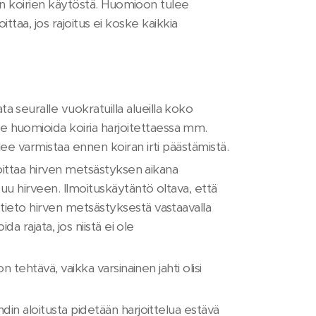
en koirien käytöstä. Huomioon tulee
ttaa, jos rajoitus ei koske kaikkia
 seuralle vuokratuilla alueilla koko
e huomioida koiria harjoitettaessa mm.
lee varmistaa ennen koiran irti päästämistä.
lmoittaa hirven metsästyksen aikana
tuu hirveen. Ilmoituskäytäntö oltava, että
 tieto hirven metsästyksestä vastaavalla
da rajata, jos niistä ei ole
n tehtävä, vaikka varsinainen jahti olisi
hdin aloitusta pidetään harjoittelua estävä