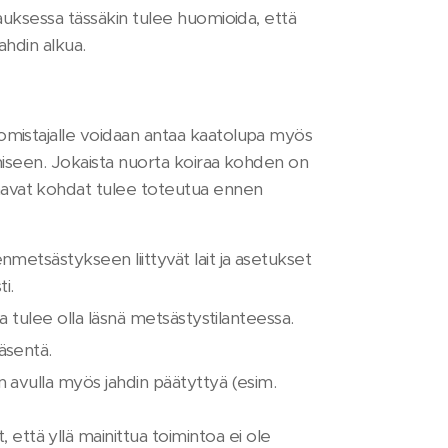
pauksessa tässäkin tulee huomioida, että
ahdin alkua.
omistajalle voidaan antaa kaatolupa myös
amiseen. Jokaista nuorta koiraa kohden on
aavat kohdat tulee toteutua ennen
nmetsästykseen liittyvät lait ja asetukset
i.
ka tulee olla läsnä metsästystilanteessa.
äsentä.
n avulla myös jahdin päätyttyä (esim.
, että yllä mainittua toimintoa ei ole