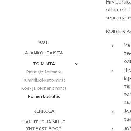
Hirviporuka
ottaa, että
seuran jäsen
KOIRIEN 
KOTI
Met
met
AJANKOHTAISTA
koi
TOIMINTA
Hir
Pienpetotoiminta
tap
Kummiluokkatoiminta
mah
Koe- ja kenneltoiminta
hen
Koirien koulutus
maa
Jos
KEKKOLA
pää
HALLITUS JA MUUT
Jos
YHTEYSTIEDOT