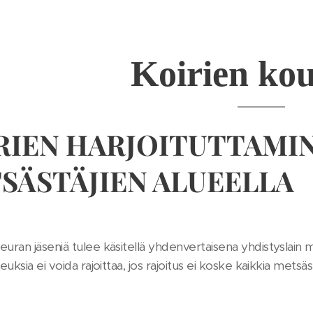
Koirien kou
RIEN HARJOITUTTAMI
SÄSTÄJIEN ALUEELLA
uran jäseniä tulee käsitellä yhdenvertaisena yhdistyslain mu
keuksia ei voida rajoittaa, jos rajoitus ei koske kaikkia metsä