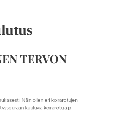
lutus
NEN TERVON
kaisesti. Näin ollen eri koirarotujen
stysseuraan kuuluvia koirarotuja ja